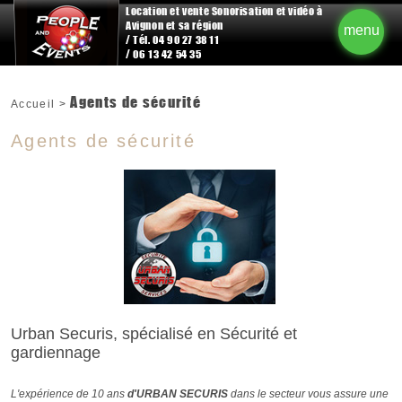
Location et vente Sonorisation et vidéo à
Avignon et sa région
menu
/ Tél. 04 90 27 38 11
/ 06 13 42 54 35
Agents de sécurité
Accueil
>
Agents de sécurité
Urban Securis, spécialisé en Sécurité et
gardiennage
L'expérience de 10 ans
d'URBAN SECURIS
dans le secteur vous assure une