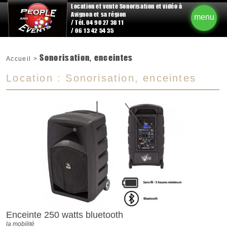
Location et vente Sonorisation et vidéo à
Avignon et sa région
menu
/ Tél. 04 90 27 38 11
/ 06 13 42 54 35
Sonorisation, enceintes
Accueil
>
Location : Sonorisation, enceintes
Enceinte 250 watts bluetooth
la mobilité