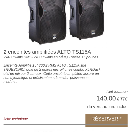
2 enceintes amplifiées ALTO TS115A
2x400 watts RMS (2x800 watts en crête) - basse 15 pouces
Enceinte Amplifie 15" 800w RMS ALTO TS115A srie
TRUESONIC, dote de 2 entres micro/lignes combo XLR/Jack
et d'un mixeur 2 canaux. Cette enceinte amplifiée assure un
son dynamique et précis même dans des puissances
extrêmes.
Tarif location
140,00
€ TTC
du ven. au lun. inclus
RÉSERVER *
fiche technique