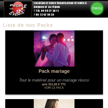
Location et vente Sonorisation et vidéo à
Avignon et sa région
menu
/ Tél. 04 90 27 38 11
/ 06 13 42 54 35
Liste de nos Packs
Pack mariage
Tout le matériel pour un mariage réussi
prix 351,00 € TTC
VOIR LE PACK